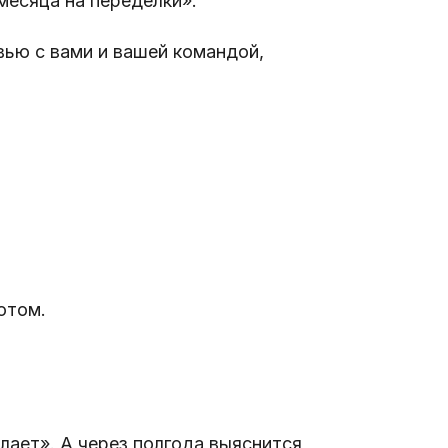
 месяца на переделки».
ью с вами и вашей командой,
отом.
лает». А через полгода выяснится,