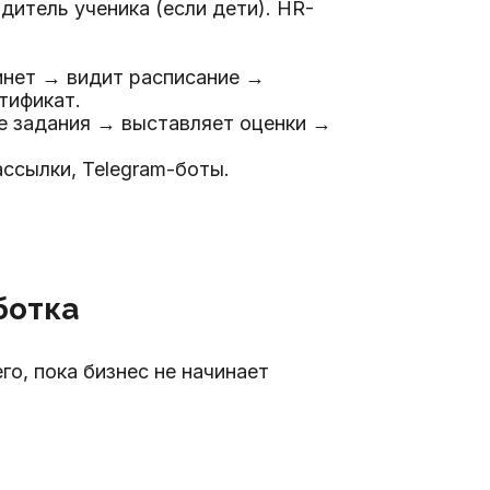
дитель ученика (если дети). HR-
инет → видит расписание →
тификат.
ие задания → выставляет оценки →
ссылки, Telegram-боты.
ботка
о, пока бизнес не начинает