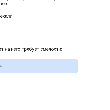
оев.
ехали.
т на него требует смелости:
»