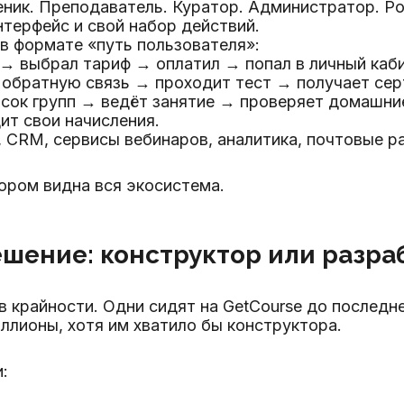
еник. Преподаватель. Куратор. Администратор. Ро
нтерфейс и свой набор действий.
в формате «путь пользователя»:
я → выбрал тариф → оплатил → попал в личный каб
обратную связь → проходит тест → получает сер
писок групп → ведёт занятие → проверяет домашн
ит свои начисления.
CRM, сервисы вебинаров, аналитика, почтовые ра
тором видна вся экосистема.
ешение: конструктор или разра
 крайности. Одни сидят на GetCourse до последнег
ллионы, хотя им хватило бы конструктора.
: