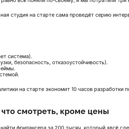
 равно всё поняли по-своему, и мы потратили три
ая студия на старте сама проведёт серию интерв
ет система).
узки, безопасность, отказоустойчивость).
реймы.
стемой.
алитики на старте экономит 10 часов разработки п
 что смотреть, кроме цены
айти фрилансера за 200 тысяч, который «всё сде