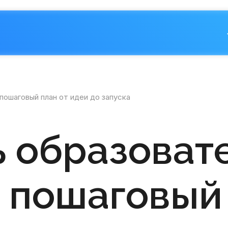
пошаговый план от идеи до запуска
ь образоват
 пошаговый 